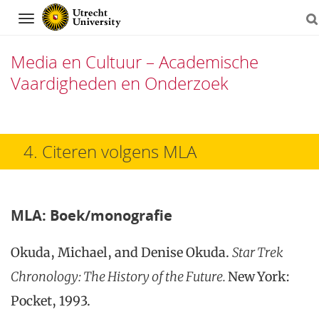
Navigation
Media en Cultuur – Academische
Vaardigheden en Onderzoek
Skip
to
4. Citeren volgens MLA
content
MLA: B
oek/monografie
Okuda, Michael, and Denise Okuda.
Star Trek
Chronology: The History of the Future.
New York:
Pocket, 1993.