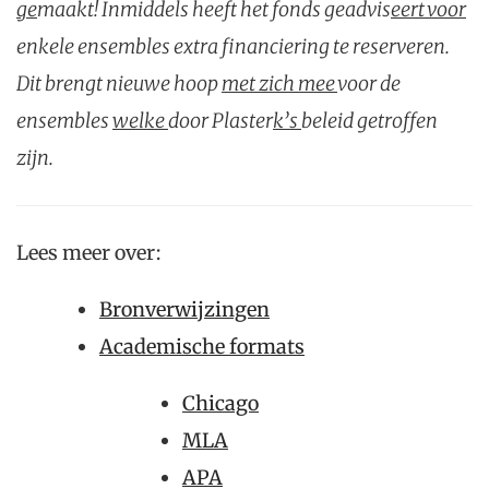
ge
maakt! Inmiddels heeft het fonds geadvis
eert voor
enkele ensembles extra financiering te reserveren.
Dit brengt nieuwe hoop
met zich mee
voor de
ensembles
welke
door Plaster
k’s
beleid getroffen
zijn.
Lees meer over:
Bronverwijzingen
Academische formats
Chicago
MLA
APA