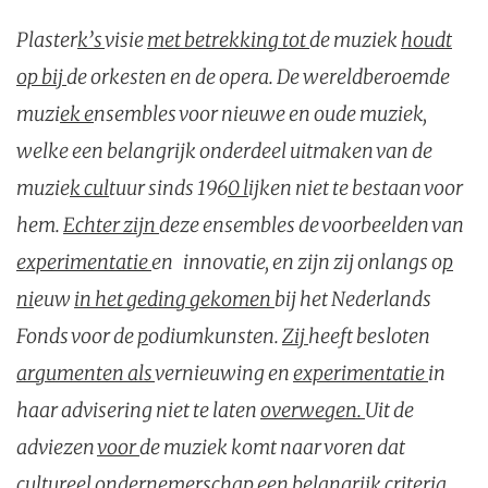
Pl
aster
k’s
visie
met betrekking tot
de muziek
houdt
op bij
de orkesten en de opera. De wereldberoemde
muzi
ek e
nsembles voor nieuwe en oude muziek,
welke een belangrijk onderdeel uitmaken van de
muzie
k cul
tuur sinds 196
0 l
ijken niet te bestaan voor
hem.
Echter zijn
deze ensembles de voorbeelden van
experimentatie
en innovatie, en zijn zij onlangs o
p
ni
euw
in het geding gekomen
bij het Nederlands
Fonds voor de
p
odiumkunsten.
Zij
heeft besloten
argumenten als
vernieuwing en
experimentatie
in
haar advisering niet te laten
overwegen.
Uit de
adviezen
voor
de muziek komt naar voren dat
cultureel ondernemerschap een belangrijk criter
ia