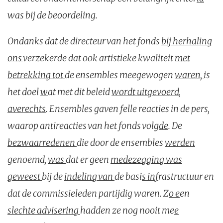
was bij de beoordeling.
Ondanks dat de directeur van het fonds
bij herhaling
ons
verzekerde dat ook artistieke kwaliteit
met
betrekking tot
de ensembles meegewogen
waren,
is
het doel
w
at met dit beleid
wordt uitgevoerd
,
averechts
. Ensembles gaven felle reacties in de p
ers,
waarop antireacties van het fonds volg
de
. De
bezwaarredenen
die door de ensembles
werden
genoemd,
was
dat er geen
medezegging was
geweest
bij de
indeling van
de basi
s inf
rastructuur en
dat de commissieleden partijdig waren. Z
o e
en
slechte advisering
hadden ze nog nooit me
e