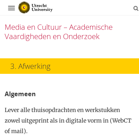
Navigation
Media en Cultuur – Academische
Vaardigheden en Onderzoek
Skip
to
3. Afwerking
content
Algemeen
Lever alle thuisopdrachten en werkstukken
zowel uitgeprint als in digitale vorm in (WebCT
of mail).