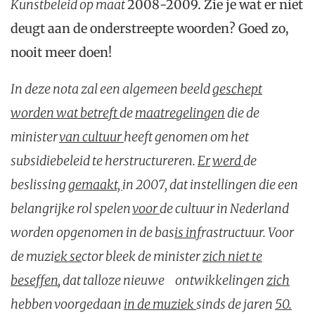
Kun
stbeleid op maat
2008-2009. Zie je wat er niet
deugt aan de onderstreepte woorden? Goed zo,
nooit meer doen!
In deze nota zal een algemeen beeld
geschept
worden wat betreft
de
maatregelingen
die de
minister
van cultuur
heeft genomen om het
subsidiebeleid te herstructureren.
Er
werd
de
beslissing
g
emaakt,
in 2007, dat instellingen die een
belangrijke rol spelen
voor
de cultuur in Nederland
worden opgenomen in de bas
i
s inf
rastructuur. Voor
de muzi
ek se
ctor bleek de minister
zich niet te
beseffen
, dat talloze nieuwe ontwikkelingen
zich
hebben voorgedaan
in de muziek
sinds de jaren
50.